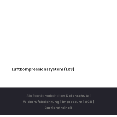
Luftkompressionssystem (LKS)
Alle Rechte vorbehalten
Datenschutz
|
Widerrufsbelehrung
|
Impressum
|
AGB
|
Barrierefreiheit