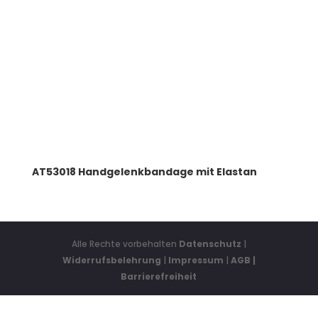
AT53018 Handgelenkbandage mit Elastan
Alle Rechte vorbehalten
Datenschutz
|
Widerrufsbelehrung
|
Impressum
|
AGB
|
Barrierefreiheit