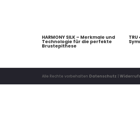
HARMONY SILK – Merkmale und
TRU 
Technologie für die perfekte
Sym
Brustepithese
Alle Rechte vorbehalten
Datenschutz
|
Widerruf