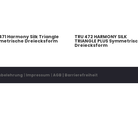
471 Harmony Silk Triangle
TRU 472 HARMONY SILK
metrische Dreiecksform
TRIANGLE PLUS Symmetris
Dreiecksform
sbelehrung
|
Impressum
|
AGB
| Barrierefreiheit