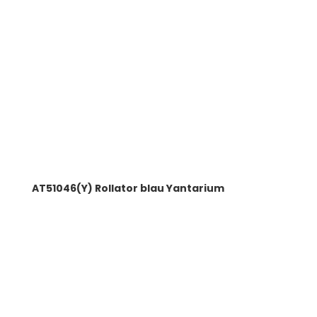
AT51046(Y) Rollator blau Yantarium