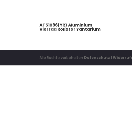
AT51096(YR) Aluminium
Vierrad Rollator Yantarium
Alle Rechte vorbehalten
Datenschutz
|
Widerruf