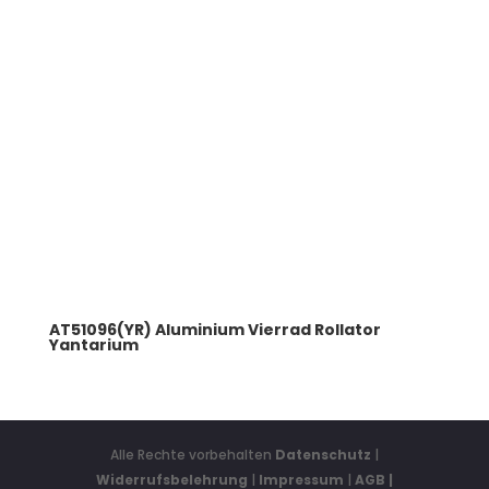
AT51096(YR) Aluminium Vierrad Rollator
Yantarium
Alle Rechte vorbehalten
Datenschutz
|
Widerrufsbelehrung
|
Impressum
|
AGB
|