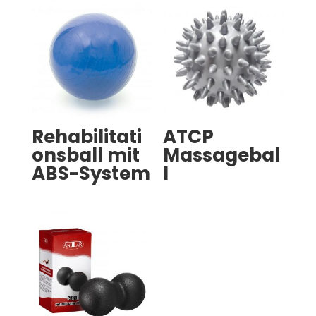
Rehabilitati
ATCP
onsball mit
Massagebal
ABS-System
l