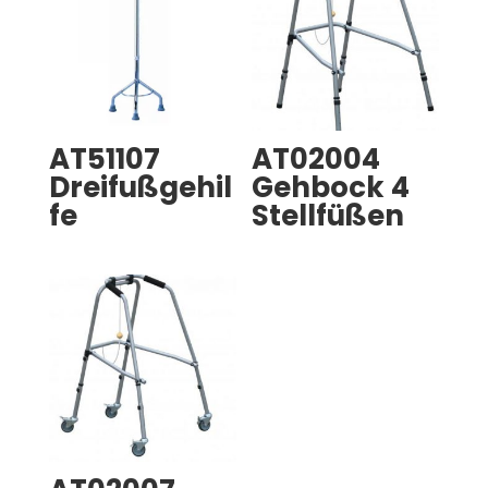
AT51107
AT02004
Dreifußgehil
Gehbock 4
fe
Stellfüßen