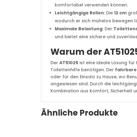
komfortabel verwenden können.
Leichtgängige Rollen
: Die
12 cm
groß
wodurch er sich mühelos bewegen lä
Maximale Belastung
: Der
Toiletten
und bietet eine sichere und zuverläs
Warum der AT51025 T
Der
AT51025
ist eine ideale Lösung fü
Toilettenhilfe benötigen. Der
fahrbare
oder für den Einsatz zu Hause, wo Ben
angewiesen sind. Durch die leichtgän
Kombination aus Komfort, Sicherheit un
Ähnliche Produkte