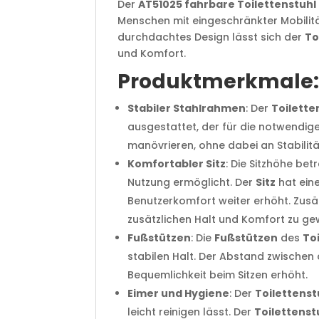
Der
AT51025 fahrbare Toilettenstuhl
Menschen mit eingeschränkter Mobilität
durchdachtes Design lässt sich der
To
und Komfort.
Produktmerkmale
Stabiler Stahlrahmen
: Der
Toilette
ausgestattet, der für die notwendige
manövrieren, ohne dabei an Stabilit
Komfortabler Sitz
: Die Sitzhöhe bet
Nutzung ermöglicht. Der
Sitz
hat ein
Benutzerkomfort weiter erhöht. Zusät
zusätzlichen Halt und Komfort zu ge
Fußstützen
: Die
Fußstützen
des
To
stabilen Halt. Der Abstand zwischen
Bequemlichkeit beim Sitzen erhöht.
Eimer und Hygiene
: Der
Toilettenst
leicht reinigen lässt. Der
Toilettenst