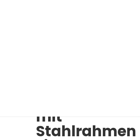
stühle
/ AT51025 Fahrbarer Toilettenstuhl mit Stahlrahmen + E
AT51025
Fahrbarer
Toilettenstuh
mit
Stahlrahmen 