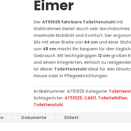
Eimer
Der
AT51025 fahrbare Toilettenstuhl
mit
Stahlrahmen bietet durch sein durchdachtes
maximale Mobilität und Komfort. Der ergono
Sitz mit einer Breite von
44 cm
und einer Sitzh
von
48 cm
macht ihn bequem für den täglich
Gebrauch. Mit leichtgängigen
12 cm
großen R
und einem integrierten, einfach zu reinigende
ist dieser
Toilettenstuhl
ideal für den Einsatz
Hause oder in Pflegeeinrichtungen.
Artikelnummer:
AT51025
Kategorie:
Toilettens
Schlagwörter:
AT51025
,
CA611
,
Toilettelhilfen
,
Toilettenstuhl
en
Dokumente
Etikett