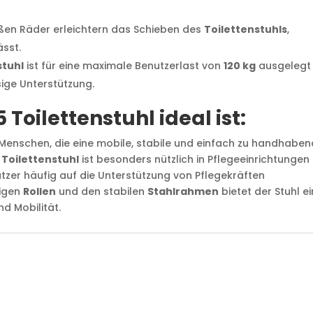
en Räder erleichtern das Schieben des
Toilettenstuhls
,
sst.
stuhl
ist für eine maximale Benutzerlast von
120 kg
ausgelegt
sige Unterstützung.
oilettenstuhl ideal ist:
r Menschen, die eine mobile, stabile und einfach zu handhabe
 Toilettenstuhl
ist besonders nützlich in Pflegeeinrichtungen
utzer häufig auf die Unterstützung von Pflegekräften
gigen
Rollen
und den stabilen
Stahlrahmen
bietet der Stuhl e
d Mobilität.