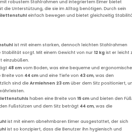
mit robustem Stahlrahmen und integriertem Eimer bietet
 die Unterstützung, die sie im Alltag benötigen. Durch sein
ilettenstuhl
einfach bewegen und bietet gleichzeitig Stabilit
:
nstuhl
ist mit einem starken, dennoch leichten Stahlrahmen
 Stabilität sorgt. Mit einem Gewicht von nur
12 kg
ist er leicht 
ät einzubüßen.
rägt
48 cm
vom Boden, was eine bequeme und ergonomisch
e Breite von
44 cm
und eine Tiefe von
43 cm
, was den
zlich sind die
Armlehnen
23 cm
über dem Sitz positioniert, 
währleisten.
ilettenstuhls
haben eine Breite von
15 cm
und bieten den Fü
 den Fußstützen und dem Sitz beträgt
44 cm
, was die
uhl
ist mit einem abnehmbaren Eimer ausgestattet, der sich
uhl
ist so konzipiert, dass die Benutzer ihn hygienisch und