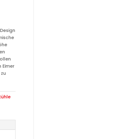
 Design
mische
öhe
en
ollen
n Eimer
 zu
tühle