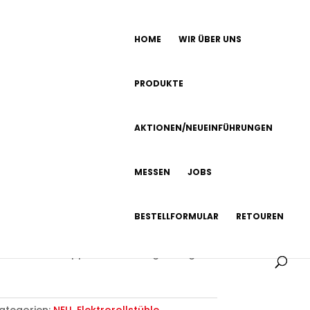
HOME
WIR ÜBER UNS
PRODUKTE
AKTIONEN/NEUEINFÜHRUNGEN
 Elektrischer
MESSEN
JOBS
l
BESTELLFORMULAR
RETOUREN
stuhl
– Leicht, faltbar, mit Joystick und
 bis 10 km, doppelte Steuerung, 100 kg