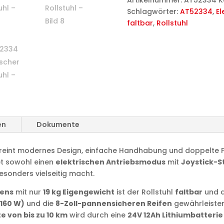
Artikelnummer:
AT52334
K
Schlagwörter:
AT52334
,
El
faltbar
,
Rollstuhl
en
Dokumente
reint modernes Design, einfache Handhabung und doppelte F
tet sowohl einen
elektrischen Antriebsmodus
mit
Joystick-
besonders vielseitig macht.
mens
mit nur
19 kg Eigengewicht
ist der Rollstuhl
faltbar
und d
160 W)
und die
8-Zoll-pannensicheren Reifen
gewährleisten
e von bis zu 10 km
wird durch eine
24V 12Ah Lithiumbatterie