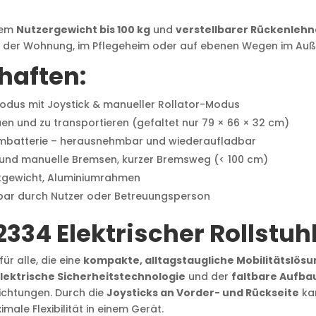
nem
Nutzergewicht bis 100 kg
und
verstellbarer Rückenleh
z in der Wohnung, im Pflegeheim oder auf ebenen Wegen im Au
haften:
modus mit Joystick & manueller Rollator-Modus
en und zu transportieren (gefaltet nur 79 × 66 × 32 cm)
iumbatterie – herausnehmbar und wiederaufladbar
 und manuelle Bremsen, kurzer Bremsweg (< 100 cm)
tgewicht, Aluminiumrahmen
bar durch Nutzer oder Betreuungsperson
34 Elektrischer Rollstuh
 für alle, die eine
kompakte, alltagstaugliche Mobilitätslös
lektrische Sicherheitstechnologie
und der
faltbare Aufba
richtungen. Durch die
Joysticks an Vorder- und Rückseite
kan
ale Flexibilität in einem Gerät.