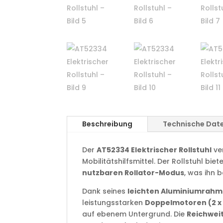
Beschreibung
Technische Dat
Der
AT52334 Elektrischer Rollstuhl
ve
Mobilitätshilfsmittel. Der Rollstuhl bie
nutzbaren Rollator-Modus
, was ihn 
Dank seines
leichten Aluminiumrah
leistungsstarken
Doppelmotoren (2 x 
auf ebenem Untergrund. Die
Reichweit