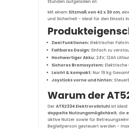
Stunden aufgeladen ist.
Mit einem
Sitzmaß von 42 x 30 cm
, ei
und Sicherheit – ideal für den Einsat
Produkteigensc
Zwei Funktionen:
Elektrischer Fahr
Faltbares Design:
Einfach zu verstau
Hochwertiger Akku:
24V, 12Ah Lith
Sicheres Bremssystem:
Elektrische
Leicht & kompakt:
Nur 19 kg Gesam
Joysticks vorne und hinten:
Steuer
Warum der AT523
Der
AT52334 Elektrorollstuhl
ist ideal
doppelte Nutzungsmöglichkeit
, die
e
aktive Nutzer sowie für Betreuungsein
Begleitperson gesteuert werden – maxim