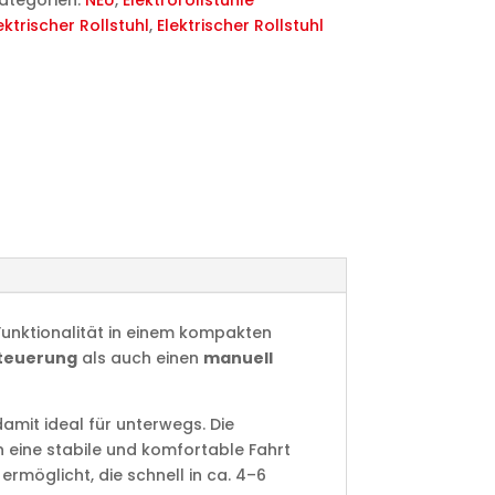
ategorien:
NEU
,
Elektrorollstühle
ektrischer Rollstuhl
,
Elektrischer Rollstuhl
unktionalität in einem kompakten
Steuerung
als auch einen
manuell
amit ideal für unterwegs. Die
 eine stabile und komfortable Fahrt
ermöglicht, die schnell in ca. 4–6