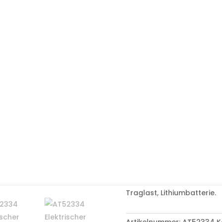
orollstühle
/ AT52334 Elektrischer Rollstuhl
AT52334
Rollstuh
AT52334 Elektrischer Roll
Rollator-Modus. Reichweite
Traglast, Lithiumbatterie.