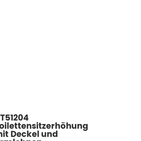
T51204
oilettensitzerhöhung
it Deckel und