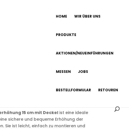
HOME
WIR ÜBER UNS
PRODUKTE
l
AKTIONEN/NEUEINFÜHRUNGEN
2
MESSEN
JOBS
ensitzerhöhun
mit Deckel
BESTELLFORMULAR
RETOUREN
zerhöhung 15 cm mit Deckel
ist eine ideale
 eine sichere und bequeme Erhöhung der
. Sie ist leicht, einfach zu montieren und