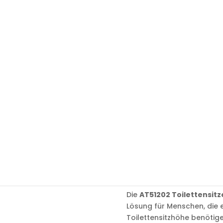
sitzerhöhung
/ AT51202 Toilettensitzerhöhung 15cm mit Decke
AT5120
Toilett
g 15cm 
Die
AT51202 Toilettensit
Lösung für Menschen, die
Toilettensitzhöhe benötigen