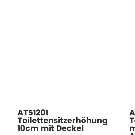
AT51201
A
Toilettensitzerhöhung
T
10cm mit Deckel
m