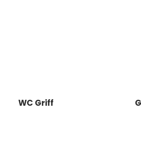
WC Griff
G