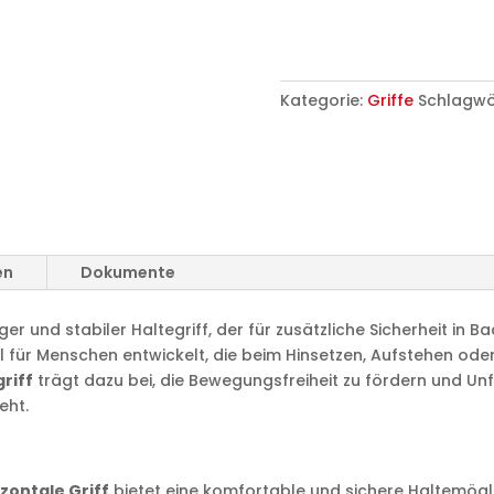
Kategorie:
Griffe
Schlagwö
en
Dokumente
iger und stabiler Haltegriff, der für zusätzliche Sicherheit i
 für Menschen entwickelt, die beim Hinsetzen, Aufstehen oder
griff
trägt dazu bei, die Bewegungsfreiheit zu fördern und Unf
eht.
:
zontale Griff
bietet eine komfortable und sichere Haltemögli