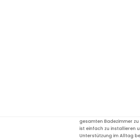
rizontaler Griff
Horizont
Der
horizontale Griff
ist 
Haltegriff
, der für mehr S
eine sichere Stütze beim 
verschiedenen Stellen mont
gesamten Badezimmer zu 
ist einfach zu installieren 
Unterstützung im Alltag b