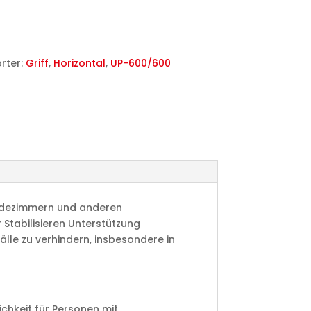
rter:
Griff
,
Horizontal
,
UP-600/600
n Badezimmern und anderen
 Stabilisieren Unterstützung
älle zu verhindern, insbesondere in
chkeit für Personen mit