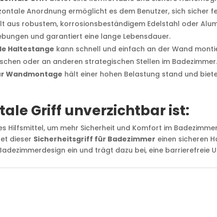
izontale Anordnung ermöglicht es dem Benutzer, sich sicher fes
llt aus robustem, korrosionsbeständigem Edelstahl oder Alum
ebungen und garantiert eine lange Lebensdauer.
le Haltestange
kann schnell und einfach an der Wand montie
 Duschen oder an anderen strategischen Stellen im Badezimmer
zur Wandmontage
hält einer hohen Belastung stand und bietet
le Griff unverzichtbar ist:
lles Hilfsmittel, um mehr Sicherheit und Komfort im Badezimme
tet dieser
Sicherheitsgriff für Badezimmer
einen sicheren H
s Badezimmerdesign ein und trägt dazu bei, eine barrierefreie