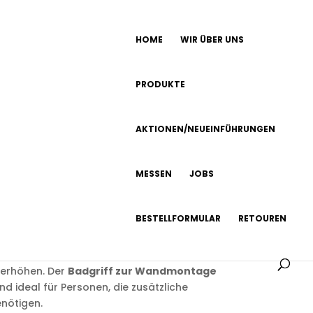
HOME
WIR ÜBER UNS
PRODUKTE
AKTIONEN/NEUEINFÜHRUNGEN
aler Griff
MESSEN
JOBS
ein robuster und stabiler
barrierefreier
BESTELLFORMULAR
RETOUREN
icherheit im Badezimmer sorgt. Er bietet
Aufstehen oder Hinsetzen und kann an
iert werden, um die Sicherheit im
erhöhen. Der
Badgriff zur Wandmontage
und ideal für Personen, die zusätzliche
enötigen.