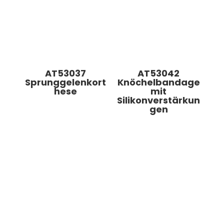
AT53037
AT53042
Sprunggelenkort
Knöchelbandage
hese
mit
Silikonverstärkun
gen