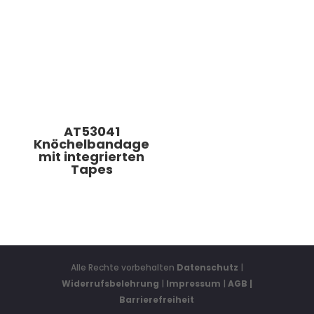
AT53041
Knöchelbandage
mit integrierten
Tapes
Alle Rechte vorbehalten
Datenschutz
|
Widerrufsbelehrung
|
Impressum
|
AGB
|
Barrierefreiheit